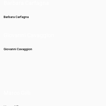
Barbara Carfagna
Barbara Carfagna
Giovanni Cavaggion
Giovanni Cavaggion
Marco Gilli