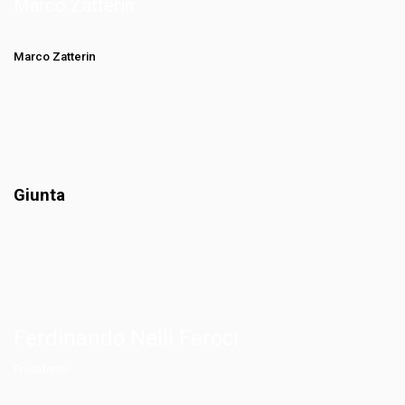
Marco Zatterin
Marco Zatterin
Giunta
Ferdinando Nelli Feroci
Presidente