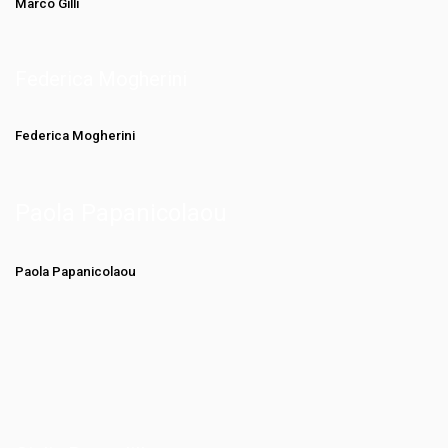
Marco Gilli
Federica Mogherini
Federica Mogherini
Paola Papanicolaou
Paola Papanicolaou