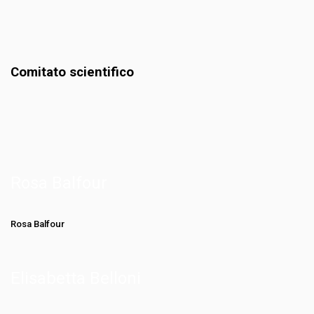
Comitato scientifico
Rosa Balfour
Rosa Balfour
Elisabetta Belloni