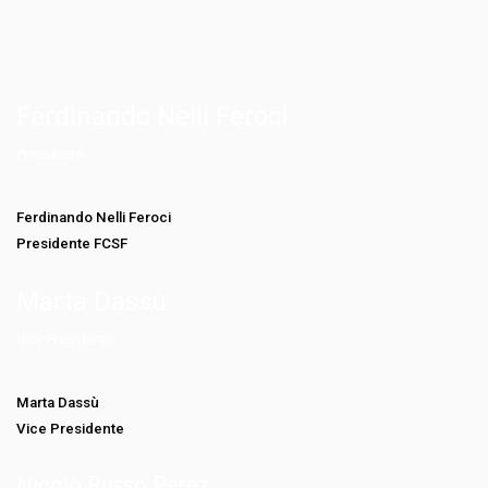
Ferdinando Nelli Feroci
Presidente
Ferdinando Nelli Feroci
Presidente FCSF
Marta Dassù
Vice Presidente
Marta Dassù
Vice Presidente
Nicolò Russo Perez