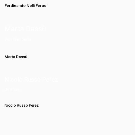
Ferdinando Nelli Feroci
Marta Dassù
Vice Presidente
Marta Dassù
Nicolò Russo Perez
Direttore
Nicolò Russo Perez